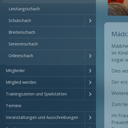
Leistungsschach
Schulschach
Breitenschach
Mädc
Seniorenschach
Mädchen
im Kind
Onlineschach
sogar a
Mitglieder
Dies wo
Der ers
Mitglied werden
Weitere
Trainingszeiten und Spielstätten
Zum heu
Termine
Im Frau
Veranstaltungen und Ausschreibungen
Frauen