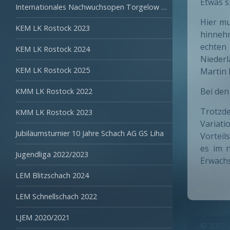
Etwas s
Internationales Nachwuchsopen Torgelow 2024
Hier mu
KEM LK Rostock 2023
hinneh
echten
KEM LK Rostock 2024
Niederl
KEM LK Rostock 2025
Martin 
Bei den
KMM LK Rostock 2022
Trotzd
KMM LK Rostock 2023
Variati
Jubiläumsturnier 10 Jahre Schach AG GS Liha
Vorteil
es im n
Jugendliga 2022/2023
Erwachs
LEM Blitzschach 2024
LEM Schnellschach 2022
LJEM 2020/2021
© 2020-