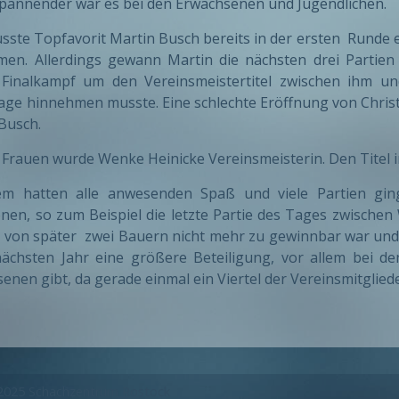
pannender war es bei den Erwachsenen und Jugendlichen.
sste Topfavorit Martin Busch bereits in der ersten Runde
men. Allerdings gewann Martin die nächsten drei Partie
 Finalkampf um den Vereinsmeistertitel zwischen ihm un
age hinnehmen musste. Eine schlechte Eröffnung von Christi
Busch.
 Frauen wurde Wenke Heinicke Vereinsmeisterin. Den Titel i
em hatten alle anwesenden Spaß und viele Partien gin
onen, so zum Beispiel die letzte Partie des Tages zwische
s von später zwei Bauern nicht mehr zu gewinnbar war und 
ächsten Jahr eine größere Beteiligung, vor allem bei d
enen gibt, da gerade einmal ein Viertel der Vereinsmitglie
2025 Schachzentrum Rostock