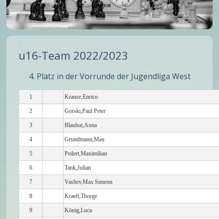
u16-Team 2022/2023
4. Platz in der Vorrunde der Jugendliga West
1
Krause,Enrico
2
Gorski,Paul Peter
3
Blauhut,Anna
4
Grundmann,Max
5
Peilert,Maximilian
6
Tank,Julian
7
Vashev,Max Simeon
8
Kraeft,Thorge
9
König,Luca