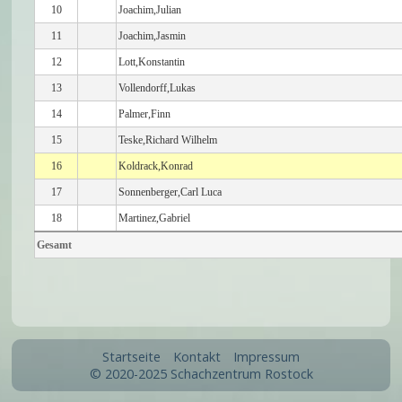
10
Joachim,Julian
11
Joachim,Jasmin
12
Lott,Konstantin
13
Vollendorff,Lukas
14
Palmer,Finn
15
Teske,Richard Wilhelm
16
Koldrack,Konrad
17
Sonnenberger,Carl Luca
18
Martinez,Gabriel
Gesamt
Startseite
Kontakt
Impressum
© 2020-2025 Schachzentrum Rostock